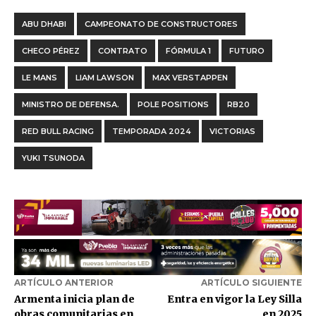
ABU DHABI
CAMPEONATO DE CONSTRUCTORES
CHECO PÉREZ
CONTRATO
FÓRMULA 1
FUTURO
LE MANS
LIAM LAWSON
MAX VERSTAPPEN
MINISTRO DE DEFENSA.
POLE POSITIONS
RB20
RED BULL RACING
TEMPORADA 2024
VICTORIAS
YUKI TSUNODA
ARTÍCULO ANTERIOR
ARTÍCULO SIGUIENTE
Armenta inicia plan de
Entra en vigor la Ley Silla
obras comunitarias en
en 2025