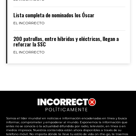
Lista completa de nominados los Óscar
EL INCORRECTO
200 patrullas, entre híbridas y eléctricas, llegan a
reforzar la SSC
EL INCORRECTO
Somos el líder mundial en noticias e información encadenadas en línea y busca
informar, comprometer y empoderar al mundo. Exponemos la información que
antes no se conocía o la actualidad difundida por radio, televisión, en línea o en
medios impresos. Nuestros contenidos están ahora disponibles a través de su
teléfono móvil. No importa dónde te lleve tu estilo de vida on-the-go, te traemos