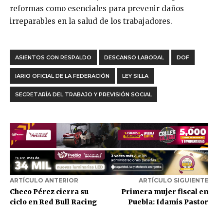
reformas como esenciales para prevenir daños
irreparables en la salud de los trabajadores.
ASIENTOS CON RESPALDO
DESCANSO LABORAL
DOF
IARIO OFICIAL DE LA FEDERACIÓN
LEY SILLA
SECRETARÍA DEL TRABAJO Y PREVISIÓN SOCIAL
ARTÍCULO ANTERIOR
ARTÍCULO SIGUIENTE
Checo Pérez cierra su
Primera mujer fiscal en
ciclo en Red Bull Racing
Puebla: Idamis Pastor