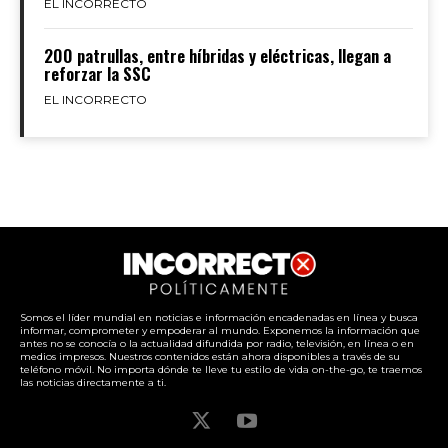
EL INCORRECTO
200 patrullas, entre híbridas y eléctricas, llegan a
reforzar la SSC
EL INCORRECTO
Somos el líder mundial en noticias e información encadenadas en línea y busca
informar, comprometer y empoderar al mundo. Exponemos la información que
antes no se conocía o la actualidad difundida por radio, televisión, en línea o en
medios impresos. Nuestros contenidos están ahora disponibles a través de su
teléfono móvil. No importa dónde te lleve tu estilo de vida on-the-go, te traemos
las noticias directamente a ti.