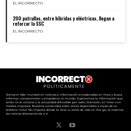
EL INCORRECTO
200 patrullas, entre híbridas y eléctricas, llegan a
reforzar la SSC
EL INCORRECTO
Somos el líder mundial en noticias e información encadenadas en línea y busca
informar, comprometer y empoderar al mundo. Exponemos la información que
antes no se conocía o la actualidad difundida por radio, televisión, en línea o en
medios impresos. Nuestros contenidos están ahora disponibles a través de su
teléfono móvil. No importa dónde te lleve tu estilo de vida on-the-go, te traemos
las noticias directamente a ti.