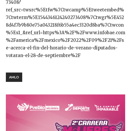
73408?
ref_src=twsrc%5Etfw%7Ctwcamp%5Etweetembed%
7Ctwterm%5E1544346124240273408%7Ctwgr%5E452
8d4f7b9b80e75a043218f6b55a4ec3320d8ba%7Ctwcon
%5Es1_&ref_url=https%3A%2F%2Fwww.infobae.com
%2Famerica%2Fmexico%2F2022%2F09%2F21%2Fs
e-acerca-el-fin-del-horario-de-verano-diputados-
votaran-el-28-de-septiembre%2F
AMLO