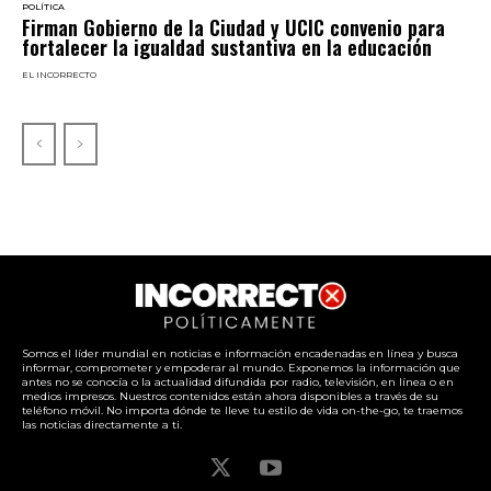
POLÍTICA
Firman Gobierno de la Ciudad y UCIC convenio para
fortalecer la igualdad sustantiva en la educación
EL INCORRECTO
Somos el líder mundial en noticias e información encadenadas en línea y busca
informar, comprometer y empoderar al mundo. Exponemos la información que
antes no se conocía o la actualidad difundida por radio, televisión, en línea o en
medios impresos. Nuestros contenidos están ahora disponibles a través de su
teléfono móvil. No importa dónde te lleve tu estilo de vida on-the-go, te traemos
las noticias directamente a ti.