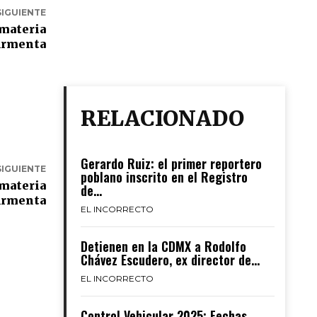
SIGUIENTE
 materia
 Armenta
RELACIONADO
Gerardo Ruiz: el primer reportero
SIGUIENTE
poblano inscrito en el Registro
 materia
de...
 Armenta
EL INCORRECTO
Detienen en la CDMX a Rodolfo
Chávez Escudero, ex director de...
EL INCORRECTO
Control Vehicular 2025: Fechas,