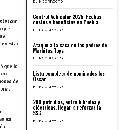
EL INCORRECTO
Control Vehicular 2025: Fechas,
eforzar
costos y beneficios en Puebla
a que
EL INCORRECTO
fue
bienestar
Ataque a la casa de los padres de
Markitos Toys
EL INCORRECTO
có que la
Lista completa de nominados los
a en
Óscar
meses de
EL INCORRECTO
sonas
200 patrullas, entre híbridas y
eléctricas, llegan a reforzar la
n
SSC
as en
EL INCORRECTO
das