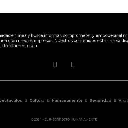
enadas en línea y busca informar, comprometer y empoderar al 
en línea o en medios impresos. Nuestros contenidos están ahora di
s directamente a ti.
pectáculos
Cultura
Humanamente
Seguridad
Viral
© 2024 - EL INCORRECTO HUMANAMENTE