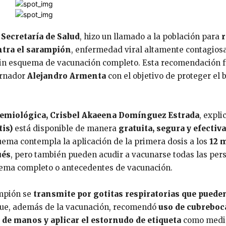
a
Secretaría de Salud
, hizo un llamado a la población para
r
ntra el sarampión
, enfermedad viral altamente contagios
 sin esquema de vacunación completo. Esta recomendación 
ernador
Alejandro Armenta
con el objetivo de proteger el 
idemiológica, Crisbel Akaeena Domínguez Estrada
, expli
is)
está disponible de manera
gratuita, segura y efectiv
uema contempla la aplicación de la primera dosis a los
12 
ués
, pero también pueden acudir a vacunarse todas las per
ema completo o antecedentes de vacunación.
ampión se
transmite por gotitas respiratorias que puede
 que, además de la vacunación, recomendó
uso de cubreboc
 de manos y aplicar el estornudo de etiqueta
como medi