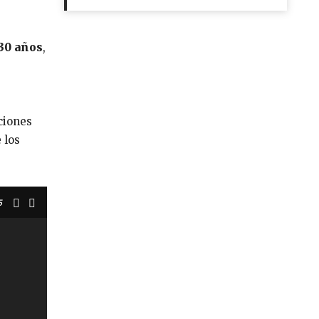
30 años
,
ciones
 los
5