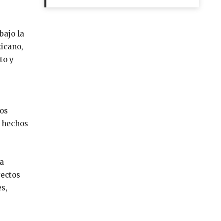
bajo la
xicano,
to y
os
n hechos
la
yectos
s,