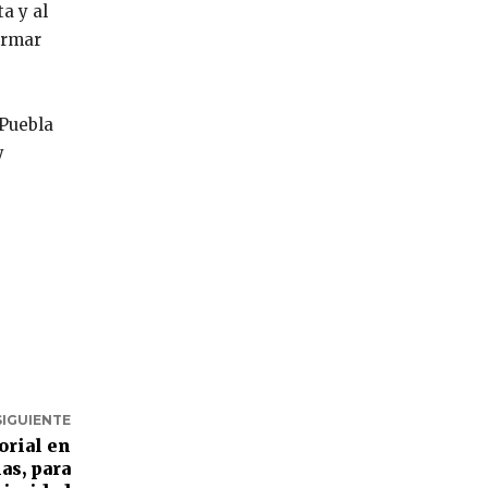
a y al
ormar
 Puebla
y
SIGUIENTE
orial en
as, para