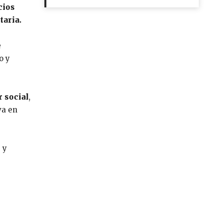
cios
taria.
e
o y
r social
,
va en
 y