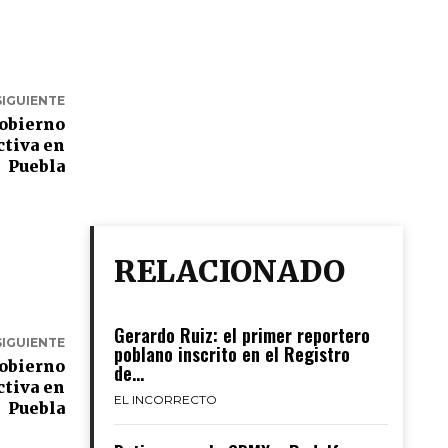
SIGUIENTE
gobierno
ctiva en
Puebla
RELACIONADO
Gerardo Ruiz: el primer reportero
SIGUIENTE
poblano inscrito en el Registro
gobierno
de...
ctiva en
EL INCORRECTO
Puebla