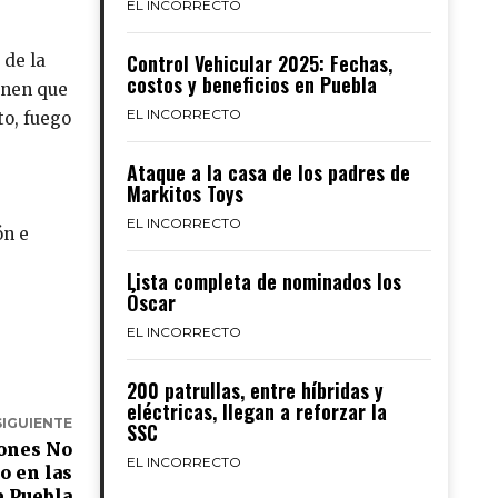
EL INCORRECTO
Control Vehicular 2025: Fechas,
 de la
costos y beneficios en Puebla
enen que
EL INCORRECTO
to, fuego
Ataque a la casa de los padres de
Markitos Toys
EL INCORRECTO
ón e
Lista completa de nominados los
Óscar
EL INCORRECTO
200 patrullas, entre híbridas y
eléctricas, llegan a reforzar la
SIGUIENTE
SSC
iones No
EL INCORRECTO
o en las
e Puebla