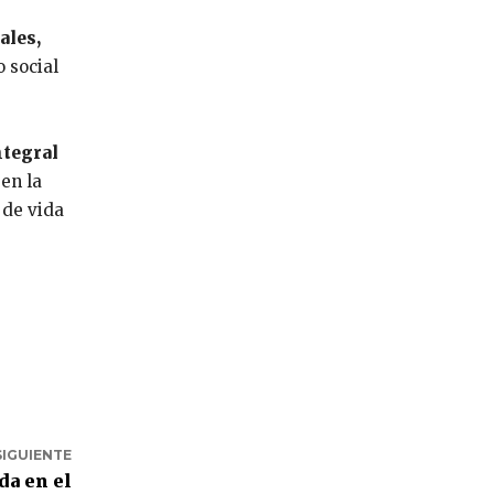
ales,
 social
ntegral
 en la
 de vida
SIGUIENTE
da en el