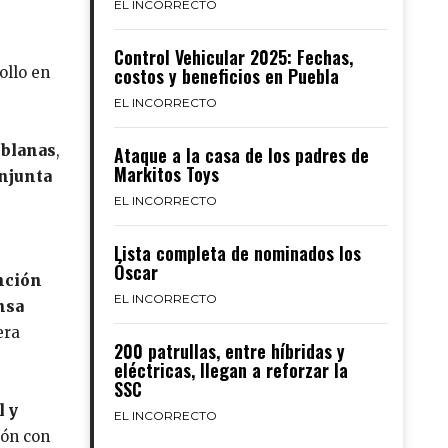
EL INCORRECTO
Control Vehicular 2025: Fechas,
ollo en
costos y beneficios en Puebla
EL INCORRECTO
poblanas
,
Ataque a la casa de los padres de
Markitos Toys
njunta
EL INCORRECTO
Lista completa de nominados los
Óscar
ención
EL INCORRECTO
nsa
era
200 patrullas, entre híbridas y
eléctricas, llegan a reforzar la
SSC
l y
EL INCORRECTO
ión con