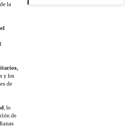
de la
el
d
itarios,
s y los
les de
ad
, lo
ción de
dianas