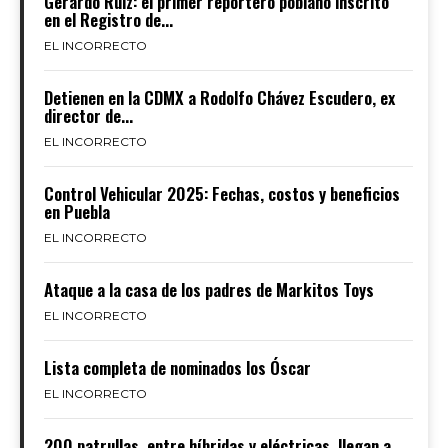
Gerardo Ruiz: el primer reportero poblano inscrito
en el Registro de...
EL INCORRECTO
Detienen en la CDMX a Rodolfo Chávez Escudero, ex
director de...
EL INCORRECTO
Control Vehicular 2025: Fechas, costos y beneficios
en Puebla
EL INCORRECTO
Ataque a la casa de los padres de Markitos Toys
EL INCORRECTO
Lista completa de nominados los Óscar
EL INCORRECTO
200 patrullas, entre híbridas y eléctricas, llegan a