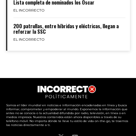
Lista completa de nominados los Óscar
EL INCORRECTO
200 patrullas, entre híbridas y eléctricas, llegan a
reforzar la SSC
EL INCORRECTO
Somos el líder mundial en noticias e información encadenadas en línea y busca
informar, comprometer y empoderar al mundo. Exponemos la información que
antes no se conocía o la actualidad difundida por radio, televisión, en línea o en
medios impresos. Nuestros contenidos están ahora disponibles a través de su
teléfono móvil. No importa dónde te lleve tu estilo de vida on-the-go, te traemos
las noticias directamente a ti.