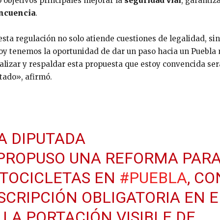
o objetivos principales mejorar la
seguridad vial
, garantiza
incuencia
.
sta regulación no solo atiende cuestiones de legalidad, si
oy tenemos la oportunidad de dar un paso hacia un Puebla
alizar y respaldar esta propuesta que estoy convencida ser
tado», afirmó.
A DIPUTADA
PROPUSO UNA REFORMA PAR
OTOCICLETAS EN
#PUEBLA
, CO
SCRIPCIÓN OBLIGATORIA EN E
LA PORTACIÓN VISIBLE DE