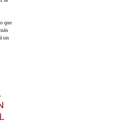
r la
no que
 más
á un
A
N
L