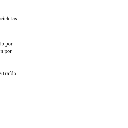
cicletas
do por
ón por
a traído