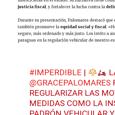
motocicletas en el estado. Su iniciativa tiene com
justicia fiscal
, y fortalecer la lucha contra la
del
Durante su presentación, Palomares destacó que e
también promueve la
equidad social y fiscal
. «H
seguro, más ordenado y más justo. Los invito a an
paraguas en la regulación vehicular de nuestro es
#IMPERDIBLE
|
L
@GRACEPALOMARES
REGULARIZAR LAS M
MEDIDAS COMO LA IN
PADRÓN VEHICULAR Y 