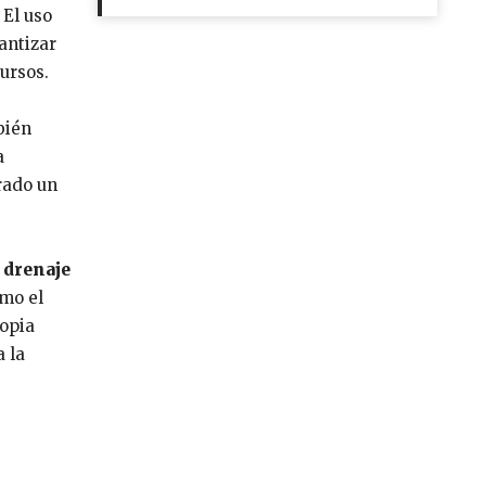
 El uso
antizar
ursos.
bién
a
rado un
, drenaje
omo el
ropia
a la