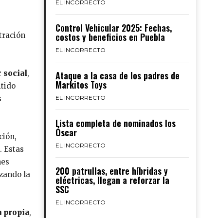
EL INCORRECTO
Control Vehicular 2025: Fechas,
tración
costos y beneficios en Puebla
EL INCORRECTO
r social
,
Ataque a la casa de los padres de
Markitos Toys
tido
s
EL INCORRECTO
Lista completa de nominados los
Óscar
ción,
EL INCORRECTO
. Estas
nes
200 patrullas, entre híbridas y
rzando la
eléctricas, llegan a reforzar la
SSC
EL INCORRECTO
 propia
,