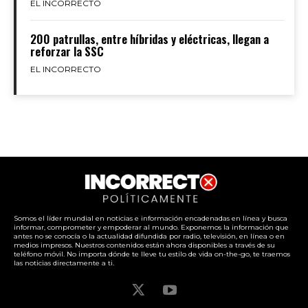
EL INCORRECTO
200 patrullas, entre híbridas y eléctricas, llegan a
reforzar la SSC
EL INCORRECTO
Somos el líder mundial en noticias e información encadenadas en línea y busca
informar, comprometer y empoderar al mundo. Exponemos la información que
antes no se conocía o la actualidad difundida por radio, televisión, en línea o en
medios impresos. Nuestros contenidos están ahora disponibles a través de su
teléfono móvil. No importa dónde te lleve tu estilo de vida on-the-go, te traemos
las noticias directamente a ti.