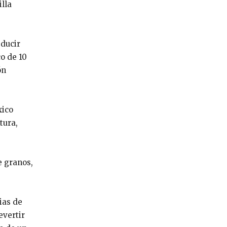
illa
educir
o de 10
ón
xico
tura,
e granos,
ias de
evertir