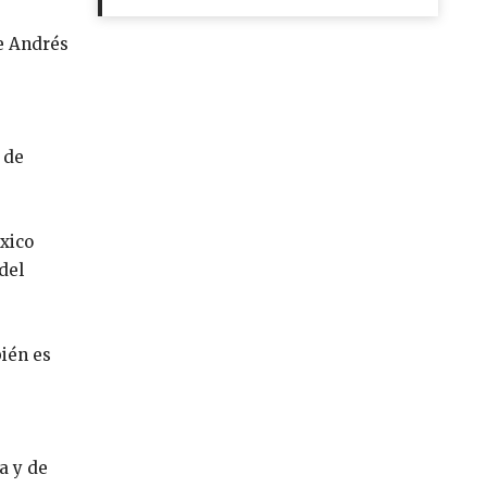
e Andrés
 de
éxico
del
bién es
a y de