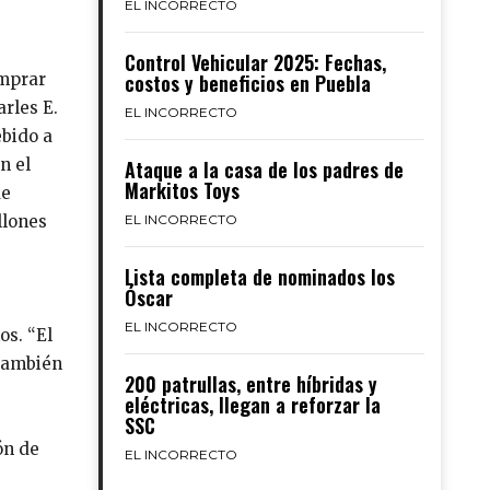
EL INCORRECTO
Control Vehicular 2025: Fechas,
omprar
costos y beneficios en Puebla
rles E.
EL INCORRECTO
ebido a
n el
Ataque a la casa de los padres de
Markitos Toys
de
llones
EL INCORRECTO
Lista completa de nominados los
Óscar
EL INCORRECTO
os. “El
 también
200 patrullas, entre híbridas y
eléctricas, llegan a reforzar la
SSC
ón de
EL INCORRECTO