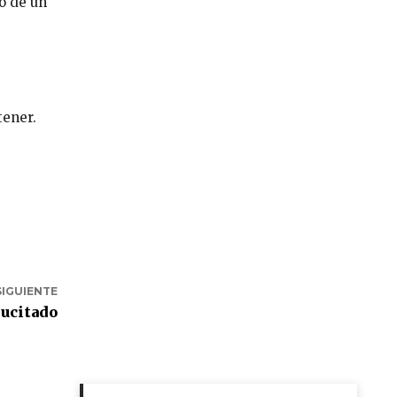
o de un
tener.
SIGUIENTE
sucitado