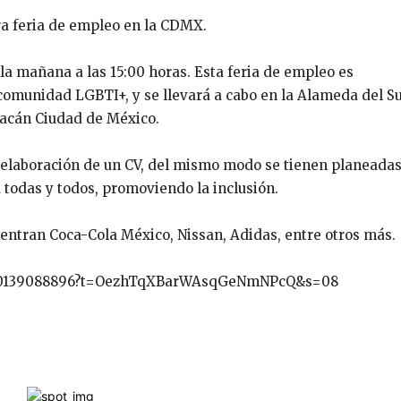
ra feria de empleo en la CDMX.
 la mañana a las 15:00 horas. Esta feria de empleo es
comunidad LGBTI+, y se llevará a cabo en la Alameda del Su
oacán Ciudad de México.
a elaboración de un CV, del mismo modo se tienen planeada
a todas y todos, promoviendo la inclusión.
uentran Coca-Cola México, Nissan, Adidas, entre otros más.
31270139088896?t=OezhTqXBarWAsqGeNmNPcQ&s=08