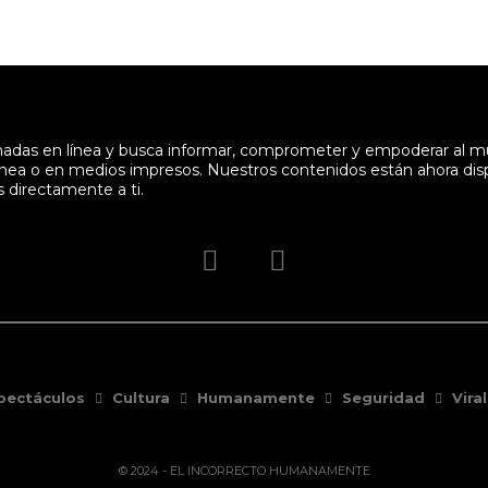
enadas en línea y busca informar, comprometer y empoderar al 
en línea o en medios impresos. Nuestros contenidos están ahora di
s directamente a ti.
pectáculos
Cultura
Humanamente
Seguridad
Viral
© 2024 - EL INCORRECTO HUMANAMENTE