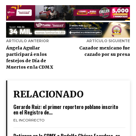
ARTÍCULO ANTERIOR
ARTÍCULO SIGUIENTE
Ángela Aguilar
Cazador mexicano fue
participará en los
cazado por su presa
festejos de Día de
Muertos en la CDMX
RELACIONADO
Gerardo Ruiz: el primer reportero poblano inscrito
en el Registro de...
EL INCORRECTO
Detienen en la CDMX a Rodolfo Chávez Escudero, ex