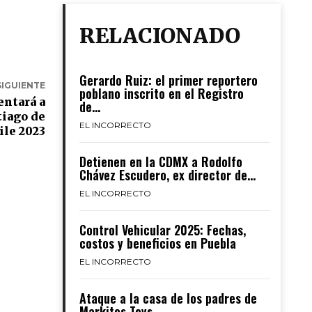
RELACIONADO
Gerardo Ruiz: el primer reportero
SIGUIENTE
poblano inscrito en el Registro
entará a
de...
tiago de
EL INCORRECTO
ile 2023
Detienen en la CDMX a Rodolfo
Chávez Escudero, ex director de...
EL INCORRECTO
Control Vehicular 2025: Fechas,
costos y beneficios en Puebla
EL INCORRECTO
Ataque a la casa de los padres de
Markitos Toys