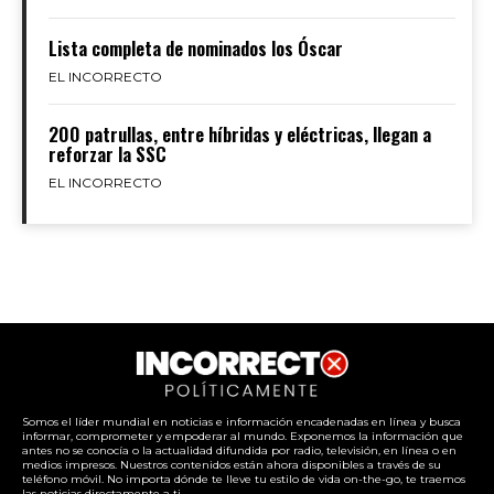
Lista completa de nominados los Óscar
EL INCORRECTO
200 patrullas, entre híbridas y eléctricas, llegan a
reforzar la SSC
EL INCORRECTO
Somos el líder mundial en noticias e información encadenadas en línea y busca
informar, comprometer y empoderar al mundo. Exponemos la información que
antes no se conocía o la actualidad difundida por radio, televisión, en línea o en
medios impresos. Nuestros contenidos están ahora disponibles a través de su
teléfono móvil. No importa dónde te lleve tu estilo de vida on-the-go, te traemos
las noticias directamente a ti.