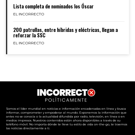
Lista completa de nominados los Óscar
EL INCORRECTO
200 patrullas, entre híbridas y eléctricas, llegan a
reforzar la SSC
EL INCORRECTO
Somos el líder mundial en noticias e información encadenadas en línea y busca
informar, comprometer y empoderar al mundo. Exponemos la información que
antes no se conocía o la actualidad difundida por radio, televisión, en línea o en
medios impresos. Nuestros contenidos están ahora disponibles a través de su
teléfono móvil. No importa dónde te lleve tu estilo de vida on-the-go, te traemos
las noticias directamente a ti.