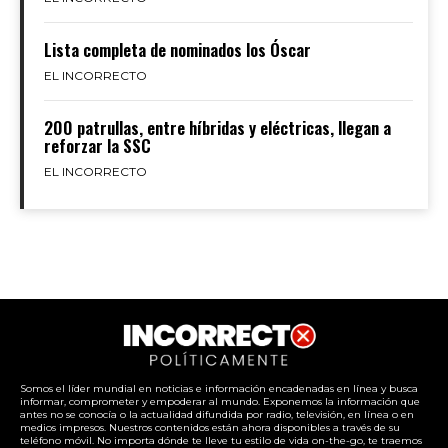
Lista completa de nominados los Óscar
EL INCORRECTO
200 patrullas, entre híbridas y eléctricas, llegan a
reforzar la SSC
EL INCORRECTO
Somos el líder mundial en noticias e información encadenadas en línea y busca
informar, comprometer y empoderar al mundo. Exponemos la información que
antes no se conocía o la actualidad difundida por radio, televisión, en línea o en
medios impresos. Nuestros contenidos están ahora disponibles a través de su
teléfono móvil. No importa dónde te lleve tu estilo de vida on-the-go, te traemos