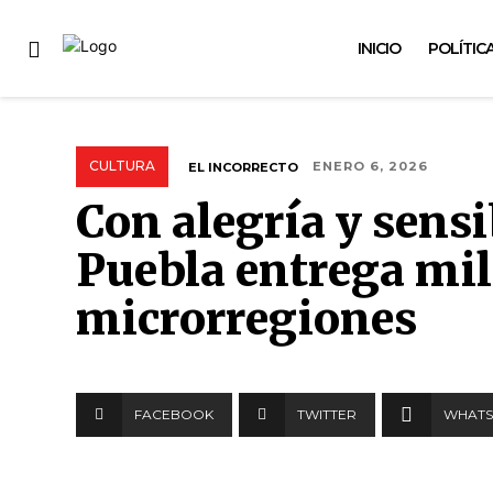
INICIO
POLÍTIC
CULTURA
EL INCORRECTO
ENERO 6, 2026
Con alegría y sens
Puebla entrega mil
microrregiones
FACEBOOK
TWITTER
WHATS