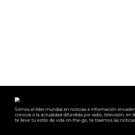
Somos el líder mundial en noticias e información encad
conocía o la actualidad difundida por radio, televisión, 
te lleve tu estilo de vida on-the-go, te traemos las noticia