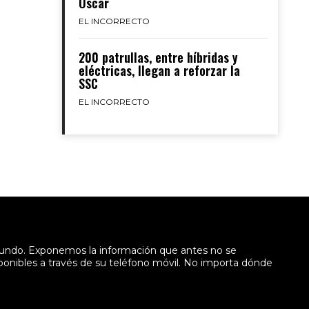
Óscar
EL INCORRECTO
200 patrullas, entre híbridas y
eléctricas, llegan a reforzar la
SSC
EL INCORRECTO
mundo. Exponemos la información que antes no se
sponibles a través de su teléfono móvil. No importa dónde