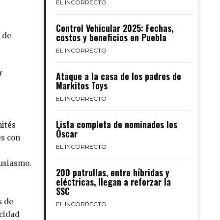
EL INCORRECTO
Control Vehicular 2025: Fechas,
a de
costos y beneficios en Puebla
EL INCORRECTO
7
Ataque a la casa de los padres de
Markitos Toys
EL INCORRECTO
Lista completa de nominados los
mités
Óscar
es con
EL INCORRECTO
tusiasmo.
200 patrullas, entre híbridas y
eléctricas, llegan a reforzar la
e
SSC
s de
EL INCORRECTO
icidad