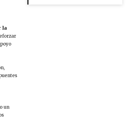
 la
eforzar
apoyo
ón,
 puentes
mo un
os