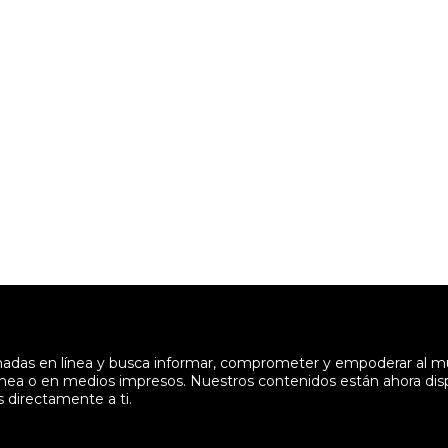
enadas en línea y busca informar, comprometer y empoderar al 
en línea o en medios impresos. Nuestros contenidos están ahora di
s directamente a ti.